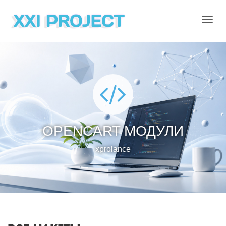
OPENCART МОДУЛИ
xprolance