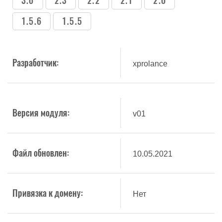
3.0
2.3
2.2
2.1
2.0
1.5.6
1.5.5
Разработчик:
xprolance
Версия модуля:
v01
Файл обновлен:
10.05.2021
Привязка к домену:
Нет